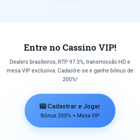
Entre no Cassino VIP!
Dealers brasileiros, RTP 97.3%, transmissão HD e
mesa VIP exclusiva. Cadastre-se e ganhe bônus de
200%!
🎰 Cadastrar e Jogar
Bônus 200% + Mesa VIP