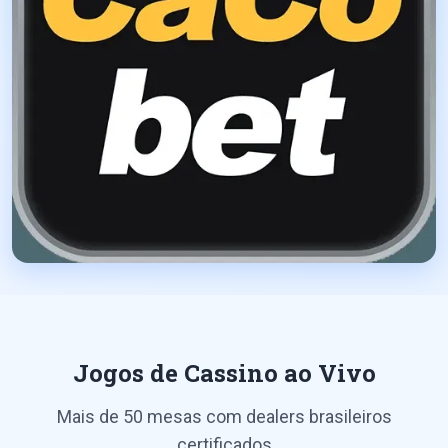
Jogos de Cassino ao Vivo
Mais de 50 mesas com dealers brasileiros
certificados