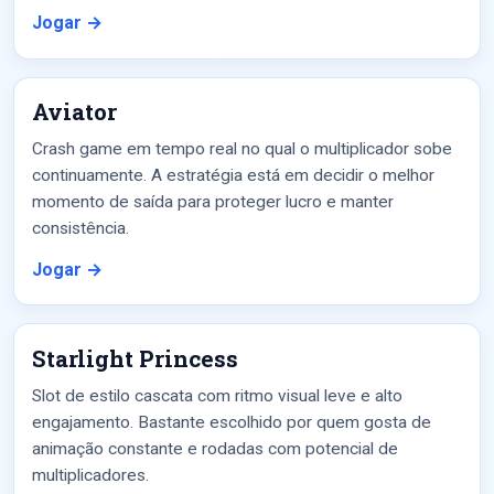
Jogar →
Aviator
Crash game em tempo real no qual o multiplicador sobe
continuamente. A estratégia está em decidir o melhor
momento de saída para proteger lucro e manter
consistência.
Jogar →
Starlight Princess
Slot de estilo cascata com ritmo visual leve e alto
engajamento. Bastante escolhido por quem gosta de
animação constante e rodadas com potencial de
multiplicadores.