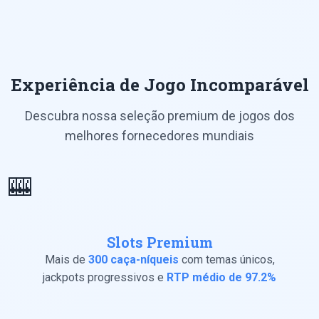
Experiência de Jogo Incomparável
Descubra nossa seleção premium de jogos dos
melhores fornecedores mundiais
🎰
Slots Premium
Mais de
300 caça-níqueis
com temas únicos,
jackpots progressivos e
RTP médio de 97.2%