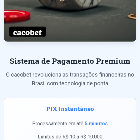
Sistema de Pagamento Premium
O cacobet revoluciona as transações financeiras no
Brasil com tecnologia de ponta
PIX Instantâneo
Processamento em até
5 minutos
Limites de R$ 10 a R$ 10.000