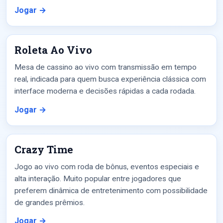
Jogar →
Roleta Ao Vivo
Mesa de cassino ao vivo com transmissão em tempo
real, indicada para quem busca experiência clássica com
interface moderna e decisões rápidas a cada rodada.
Jogar →
Crazy Time
Jogo ao vivo com roda de bônus, eventos especiais e
alta interação. Muito popular entre jogadores que
preferem dinâmica de entretenimento com possibilidade
de grandes prêmios.
Jogar →