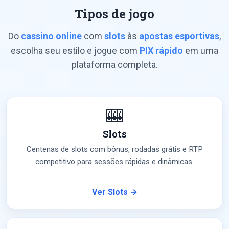
Tipos de jogo
Do
cassino online
com
slots
às
apostas esportivas
,
escolha seu estilo e jogue com
PIX rápido
em uma
plataforma completa.
🎰
Slots
Centenas de slots com bônus, rodadas grátis e RTP
competitivo para sessões rápidas e dinâmicas.
Ver Slots →