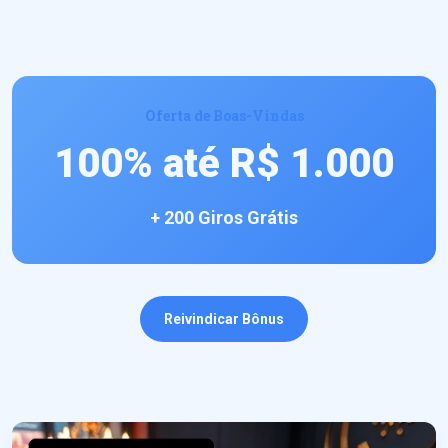
Oferta de Boas-Vindas
100% até R$ 1.000
+ 200 Giros Grátis
Reivindicar Bônus