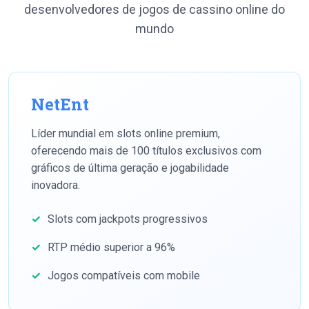
desenvolvedores de jogos de cassino online do
mundo
NetEnt
Líder mundial em slots online premium,
oferecendo mais de 100 títulos exclusivos com
gráficos de última geração e jogabilidade
inovadora.
Slots com jackpots progressivos
RTP médio superior a 96%
Jogos compatíveis com mobile