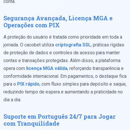
conta.
Segurança Avançada, Licença MGA e
Operações com PIX
A proteção do usuário é tratada como prioridade em toda a
jornada. O cacobet utiliza
criptografia SSL
, práticas rígidas
de proteção de dados e controles de acesso para manter
contas e transações protegidas. Além disso, a plataforma
opera com
licença MGA válida
, reforçando transparência e
conformidade internacional. Em pagamentos, o destaque fica
para o
PIX rápido
, com fluxo simples para depósito e saque,
reduzindo tempo de espera e aumentando a praticidade no
dia a dia.
Suporte em Português 24/7 para Jogar
com Tranquilidade