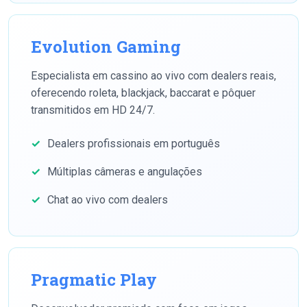
Evolution Gaming
Especialista em cassino ao vivo com dealers reais,
oferecendo roleta, blackjack, baccarat e pôquer
transmitidos em HD 24/7.
Dealers profissionais em português
Múltiplas câmeras e angulações
Chat ao vivo com dealers
Pragmatic Play